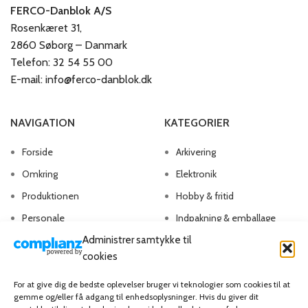
FERCO-Danblok A/S
Rosenkæret 31,
2860 Søborg – Danmark
Telefon: 32 54 55 00
E-mail: info@ferco-danblok.dk
NAVIGATION
KATEGORIER
Forside
Arkivering
Omkring
Elektronik
Produktionen
Hobby & fritid
Personale
Indpakning & emballage
Administrer samtykke til
Kontakt os
Kontorartikler
cookies
Papirvarer
Skriveartikler
For at give dig de bedste oplevelser bruger vi teknologier som cookies til at
gemme og/eller få adgang til enhedsoplysninger. Hvis du giver dit
Spil & lotteri