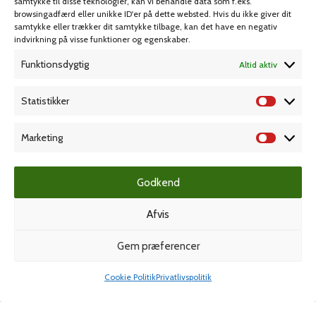
samtykke til disse teknologier, kan vi behandle data som f.eks.
browsingadfærd eller unikke ID'er på dette websted. Hvis du ikke giver dit
samtykke eller trækker dit samtykke tilbage, kan det have en negativ
MIN KONTO
KUNDESERVICE
indvirkning på visse funktioner og egenskaber.
Funktionsdygtig
Altid aktiv
Kontoinformationer
Handelsbetingelser
Ordrer
Privatlivspolitik
Statistikker
Adresser
Bliv kunde
Favoritliste
Cookie Politik (EU)
Marketing
KAMPAGNE
Godkend
Afvis
Grafisk forlag
Gem præferencer
Cookie Politik
Privatlivspolitik
Shop
Min konto
Dansk Kartotekfabrik