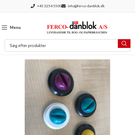
+45 3254 5500
info@ferco-danblok.dk
Menu