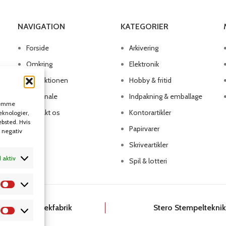
NAVIGATION
KATEGORIER
Forside
Arkivering
Omkring
Elektronik
Produktionen
Hobby & fritid
Personale
Indpakning & emballage
 gemme
Kontakt os
Kontorartikler
teknologier,
ebsted. Hvis
Papirvarer
n negativ
Skriveartikler
d aktiv
Spil & lotteri
Dansk Kartotekfabrik
Stero Stempeltekni