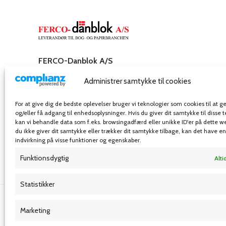
FERCO-Danblok A/S
Rosenkæret 31,
Administrer samtykke til cookies
2860 Søborg – Danmark
Telefon: 32 54 55 00
For at give dig de bedste oplevelser bruger vi teknologier som cookies til at
E-mail: info@ferco-danblok.dk
og/eller få adgang til enhedsoplysninger. Hvis du giver dit samtykke til disse 
kan vi behandle data som f.eks. browsingadfærd eller unikke ID'er på dette w
du ikke giver dit samtykke eller trækker dit samtykke tilbage, kan det have e
indvirkning på visse funktioner og egenskaber.
Funktionsdygtig
Alti
Statistikker
Grafisk forlag
Marketing