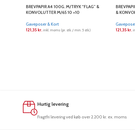
BREVPAPIR A4 100G. M/TRYK “FLAG” &
BREVPAPI
KONVOLUTTER M/65 10 +10
& KONVOL
Gaveposer & Kort
Gaveposer
121,35
kr.
121,35
kr.
inkl. moms (pr. stk. / min. 5 stk.)
i
LÆS MERE
LÆS ME
Hurtig levering
Fragtfri levering ved køb over 2.200 kr. ex. moms