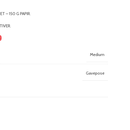
T – 150 G PAPIR.
TIVER.
E
Medium
Gavepose