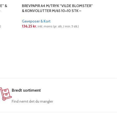
E” &
BREVPAPIR A4 M/TRYK “VILDE BLOMSTER”
GAVEPOSE
–
& KONVOLUTTER M/65 10+10 STK –
TRYK I KR
SUKKERRØRS PAPIR
Gaveposer
Gaveposer & Kort
31,06
kr.
136,25
kr.
in
)
inkl. moms (pr. stk. / min. 5 stk.)
LÆS ME
LÆS MERE
MÅL: 18 X
210 G PAPI
Bredt sortiment
Find nemt det du mangler