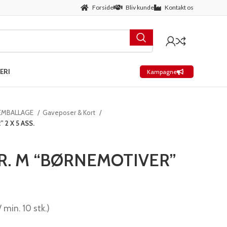
Forside
Bliv kunde
Kontakt os
ERI
Kampagne
 EMBALLAGE
Gaveposer & Kort
2 X 5 ASS.
R. M “BØRNEMOTIVER”
/ min. 10 stk.)