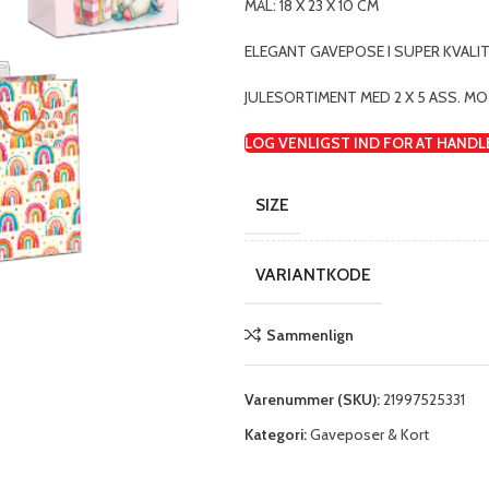
MÅL: 18 X 23 X 10 CM
ELEGANT GAVEPOSE I SUPER KVALITE
JULESORTIMENT MED 2 X 5 ASS. MO
LOG VENLIGST IND FOR AT HANDL
SIZE
VARIANTKODE
Sammenlign
Varenummer (SKU):
21997525331
Kategori:
Gaveposer & Kort