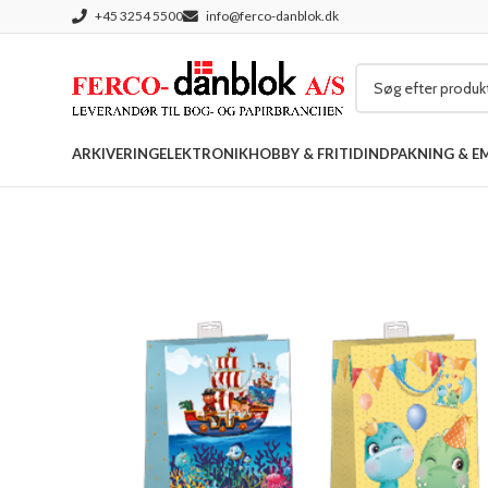
+45 3254 5500
info@ferco-danblok.dk
ARKIVERING
ELEKTRONIK
HOBBY & FRITID
INDPAKNING & E