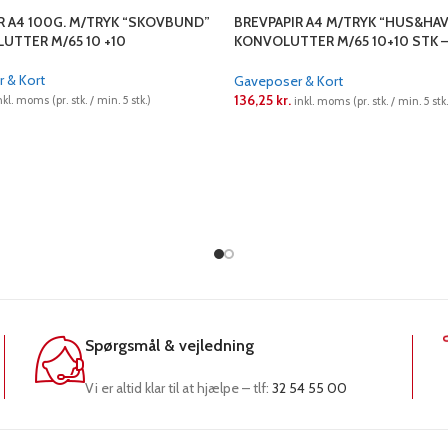
R A4 100G. M/TRYK “SKOVBUND”
BREVPAPIR A4 M/TRYK “HUS&HAV
UTTER M/65 10 +10
KONVOLUTTER M/65 10+10 STK 
SUKKERRØRS PAPIR
 & Kort
Gaveposer & Kort
136,25
kr.
nkl. moms (pr. stk. / min. 5 stk.)
inkl. moms (pr. stk. / min. 5 stk.
RE
LÆS MERE
Spørgsmål & vejledning
Vi er altid klar til at hjælpe – tlf:
32 54 55 00