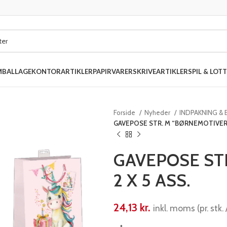
MBALLAGE
KONTORARTIKLER
PAPIRVARER
SKRIVEARTIKLER
SPIL & LOTT
Forside
Nyheder
INDPAKNING &
GAVEPOSE STR. M “BØRNEMOTIVER” 
GAVEPOSE ST
2 X 5 ASS.
24,13
kr.
inkl. moms (pr. stk. 