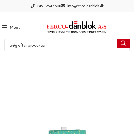
+45 3254 5500
info@ferco-danblok.dk
Menu