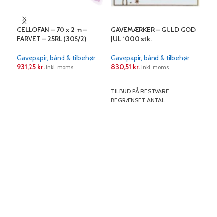
CELLOFAN – 70 x 2 m –
GAVEMÆRKER – GULD GOD
GAV
FARVET – 25RL (305/2)
JUL 1000 stk.
GRA
Gavepapir, bånd & tilbehør
Gavepapir, bånd & tilbehør
Gave
931,25
kr.
830,51
kr.
1.0
inkl. moms
inkl. moms
LÆS MERE
LÆS MERE
L
TILBUD PÅ RESTVARE
TIL
BEGRÆNSET ANTAL
BEG