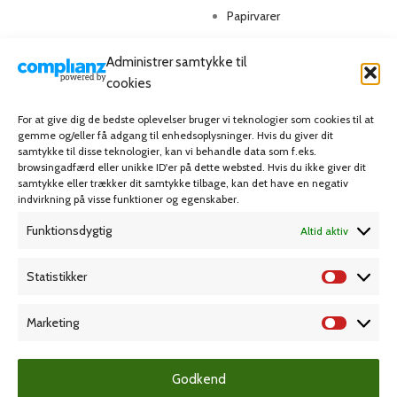
Papirvarer
Skriveartikler
Administrer samtykke til
Spil & lotteri
cookies
For at give dig de bedste oplevelser bruger vi teknologier som cookies til at
MIN KONTO
KUNDESERVICE
gemme og/eller få adgang til enhedsoplysninger. Hvis du giver dit
samtykke til disse teknologier, kan vi behandle data som f.eks.
Kontoinformationer
Handelsbetingelser
browsingadfærd eller unikke ID'er på dette websted. Hvis du ikke giver dit
samtykke eller trækker dit samtykke tilbage, kan det have en negativ
Ordrer
Privatlivspolitik
indvirkning på visse funktioner og egenskaber.
Adresser
Bliv kunde
Funktionsdygtig
Altid aktiv
Favoritliste
Cookie Politik (EU)
Statistikker
KAMPAGNE
Marketing
Grafisk forlag
Godkend