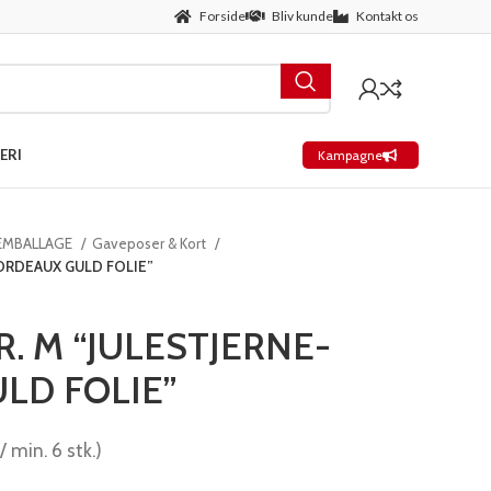
Forside
Bliv kunde
Kontakt os
ERI
Kampagne
 EMBALLAGE
Gaveposer & Kort
ORDEAUX GULD FOLIE”
. M “JULESTJERNE-
LD FOLIE”
/ min. 6 stk.)