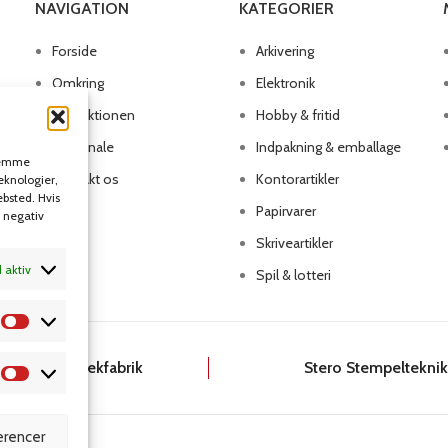
NAVIGATION
KATEGORIER
Forside
Arkivering
Omkring
Elektronik
Produktionen
Hobby & fritid
Personale
Indpakning & emballage
 gemme
Kontakt os
Kontorartikler
teknologier,
ebsted. Hvis
Papirvarer
n negativ
Skriveartikler
d aktiv
Spil & lotteri
Dansk Kartotekfabrik
Stero Stempeltekni
rencer