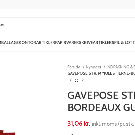
MBALLAGE
KONTORARTIKLER
PAPIRVARER
SKRIVEARTIKLER
SPIL & LOTT
Forside
Nyheder
INDPAKNING &
GAVEPOSE STR. M “JULESTJERNE-B
GAVEPOSE STR
BORDEAUX GU
31,06
kr.
inkl. moms (pr. stk. 