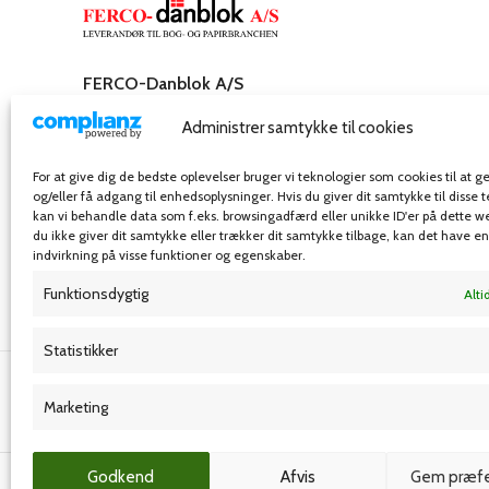
FERCO-Danblok A/S
Rosenkæret 31,
Administrer samtykke til cookies
2860 Søborg – Danmark
Telefon: 32 54 55 00
For at give dig de bedste oplevelser bruger vi teknologier som cookies til at
E-mail: info@ferco-danblok.dk
og/eller få adgang til enhedsoplysninger. Hvis du giver dit samtykke til disse 
kan vi behandle data som f.eks. browsingadfærd eller unikke ID'er på dette w
du ikke giver dit samtykke eller trækker dit samtykke tilbage, kan det have e
indvirkning på visse funktioner og egenskaber.
Funktionsdygtig
Alti
Statistikker
Grafisk forlag
Marketing
© Ferco-danblok A/S
- Alle rettigheder forbeholdes
Godkend
Afvis
Gem præfe