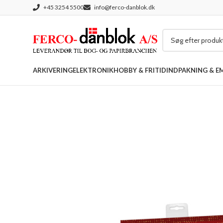
+45 3254 5500
info@ferco-danblok.dk
ARKIVERING
ELEKTRONIK
HOBBY & FRITID
INDPAKNING & E