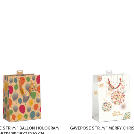
 STR. M ” BALLON HOLOGRAM
GAVEPOSE STR. M ” MERRY CHR
RAFTPAPIR”18X23X10 CM