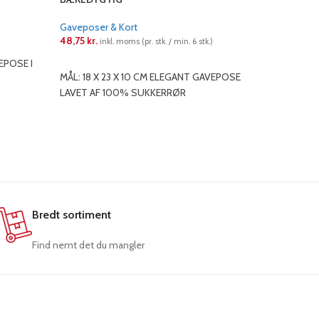
Gaveposer & Kort
Gaveposer
)
48,75
kr.
43,75
kr.
inkl. moms (pr. stk. / min. 6 stk.)
in
EPOSE I
LÆS MERE
LÆS ME
MÅL: 18 X 23 X 10 CM ELEGANT GAVEPOSE
MÅL: 12 X
LAVET AF 100% SUKKERRØR
LAVET AF
Bredt sortiment
Find nemt det du mangler