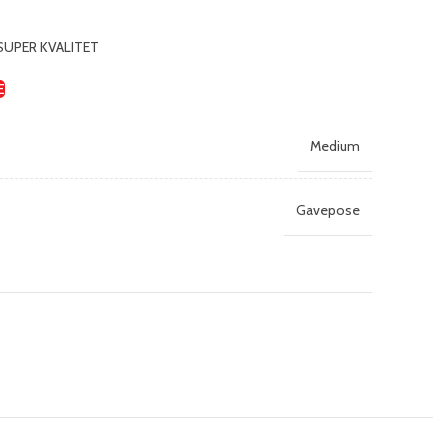
 SUPER KVALITET
E
Medium
Gavepose