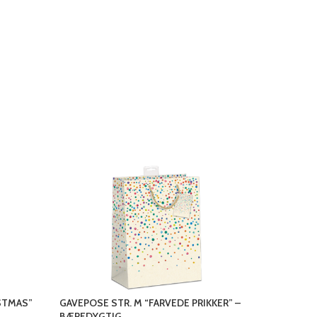
ISTMAS”
GAVEPOSE STR. M “FARVEDE PRIKKER” –
GAVEPOSE
BÆREDYGTIG
BÆREDYG