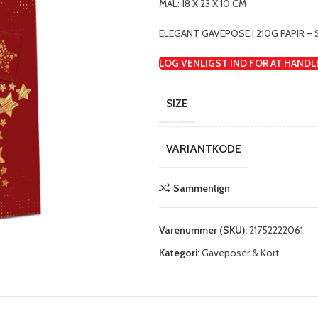
MÅL: 18 X 23 X 10 CM
ELEGANT GAVEPOSE I 210G PAPIR –
LOG VENLIGST IND FOR AT HANDL
SIZE
VARIANTKODE
Sammenlign
Varenummer (SKU):
21752222061
Kategori:
Gaveposer & Kort