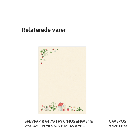
Relaterede varer
BREVPAPIR A4 M/TRYK “HUS&HAVE” &
GAVEPOSE
KONVOLUTTER M/65 10+10 STK –
TRYK I K