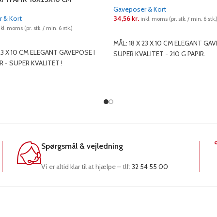
Gaveposer & Kort
 & Kort
34,56
kr.
inkl. moms (pr. stk. / min. 6 stk.
nkl. moms (pr. stk. / min. 6 stk.)
LÆS MERE
RE
MÅL: 18 X 23 X 10 CM ELEGANT GAV
 23 X 10 CM ELEGANT GAVEPOSE I
SUPER KVALITET - 210 G PAPIR.
IR - SUPER KVALITET !
Spørgsmål & vejledning
Vi er altid klar til at hjælpe – tlf:
32 54 55 00