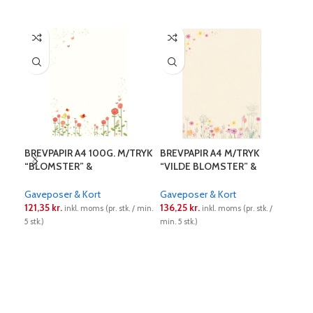
BREVPAPIR A4 100G. M/TRYK
BREVPAPIR A4 M/TRYK
GAV
“BLOMSTER” &
“VILDE BLOMSTER” &
ELE
KONVOLUTTER M/65 10 +10
KONVOLUTTER M/65 10+10
STK – SUKKERRØRS PAPIR
Gav
Gaveposer & Kort
Gaveposer & Kort
44,
121,35
kr.
136,25
kr.
inkl. moms (pr. stk. / min.
inkl. moms (pr. stk. /
min. 
5 stk.)
min. 5 stk.)
L
LÆS MERE
LÆS MERE
MÅL:
GAVE
KVA
IND