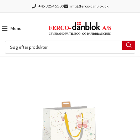
+45 3254 5500
info@ferco-danblok.dk
Menu