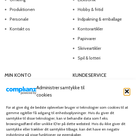
Produktionen
Hobby & fritid
Personale
Indpakning & emballage
Kontakt os
Kontorartikler
Papirvarer
Skriveartikler
Spil & lotteri
MIN KONTO
KUNDESERVICE
Administrer samtykke til
Kontoinformationer
Handelsbetingelser
cookies
Ordrer
Privatlivspolitik
Adresser
Bliv kunde
For at give dig de bedste oplevelser bruger vi teknologier som cookies til at
gemme og/eller få adgang til enhedsoplysninger. Hvis du giver dit
Favoritliste
Cookie Politik (EU)
samtykke til disse teknologier, kan vi behandle data som f.eks.
browsingadfærd eller unikke ID'er på dette websted. Hvis du ikke giver dit
samtykke eller trækker dit samtykke tilbage, kan det have en negativ
KAMPAGNE
indvirkning på visse funktioner og egenskaber.