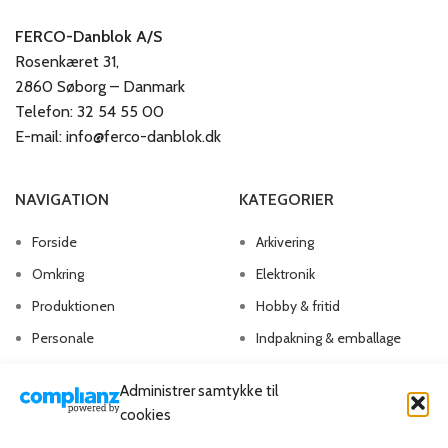
FERCO-Danblok A/S
Rosenkæret 31,
2860 Søborg – Danmark
Telefon: 32 54 55 00
E-mail: info@ferco-danblok.dk
NAVIGATION
KATEGORIER
Forside
Arkivering
Omkring
Elektronik
Produktionen
Hobby & fritid
Personale
Indpakning & emballage
Kontakt os
Kontorartikler
Administrer samtykke til
Papirvarer
cookies
Skriveartikler