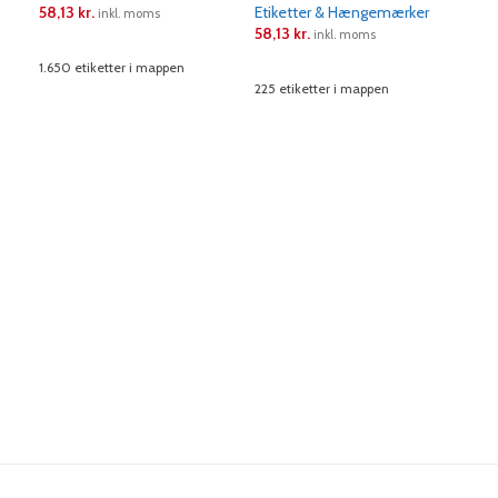
58,13
kr.
Etiketter & Hængemærker
Eti
inkl. moms
58,13
kr.
58,
inkl. moms
LÆS MERE
1.650 etiketter i mappen
LÆS MERE
L
225 etiketter i mappen
90 e