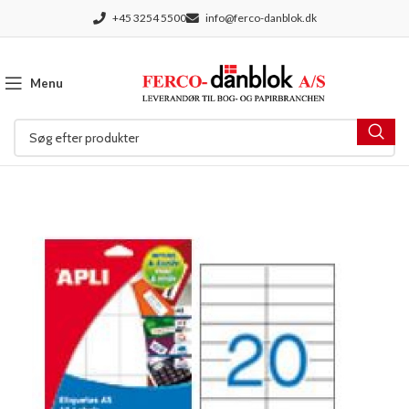
+45 3254 5500
info@ferco-danblok.dk
Menu