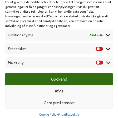
For at give dig de bedste oplevelser bruger vi teknologier som cookies til at
Spil & lotteri
gemme og/eller få adgang til enhedsoplysninger. Hvis du giver dit
samtykke til disse teknologier, kan vi behandle data som f.eks.
browsingadfærd eller unikke ID'er på dette websted. Hvis du ikke giver dit
MIN KONTO
KUNDESERVICE
samtykke eller trækker dit samtykke tilbage, kan det have en negativ
indvirkning på visse funktioner og egenskaber.
Kontoinformationer
Handelsbetingelser
Funktionsdygtig
Altid aktiv
Ordrer
Privatlivspolitik
Adresser
Bliv kunde
Statistikker
Favoritliste
Cookie Politik (EU)
Marketing
KAMPAGNE
Godkend
Afvis
Grafisk forlag
Gem præferencer
Cookie Politik
Privatlivspolitik
Dansk Kartotekfabrik