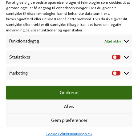
For at give dig de bedste oplevelser bruger vi teknologier som cookies til at
Spil & lotteri
gemme og/eller få adgang til enhedsoplysninger. Hvis du giver dit
samtykke til disse teknologier, kan vi behandle data som f.eks.
browsingadfærd eller unikke ID'er på dette websted. Hvis du ikke giver dit
MIN KONTO
KUNDESERVICE
samtykke eller trækker dit samtykke tilbage, kan det have en negativ
indvirkning på visse funktioner og egenskaber.
Kontoinformationer
Handelsbetingelser
Funktionsdygtig
Altid aktiv
Ordrer
Privatlivspolitik
Adresser
Bliv kunde
Statistikker
Favoritliste
Cookie Politik (EU)
Marketing
KAMPAGNE
Godkend
Afvis
Grafisk forlag
Gem præferencer
Cookie Politik
Privatlivspolitik
Dansk Kartotekfabrik