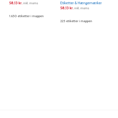
58,13
kr.
Etiketter & Hængemærker
Eti
inkl. moms
58,13
kr.
58,
inkl. moms
LÆS MERE
1.650 etiketter i mappen
LÆS MERE
L
225 etiketter i mappen
120 