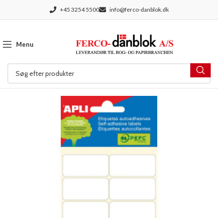
+45 3254 5500
info@ferco-danblok.dk
Menu