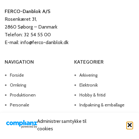
FERCO-Danblok A/S
Rosenkæret 31,
2860 Søborg – Danmark
Telefon: 32 54 55 00
E-mail: info@ferco-danblok.dk
NAVIGATION
KATEGORIER
Forside
Arkivering
Omkring
Elektronik
Produktionen
Hobby & fritid
Personale
Indpakning & emballage
Kontakt os
Kontorartikler
Administrer samtykke til
Papirvarer
cookies
Skriveartikler