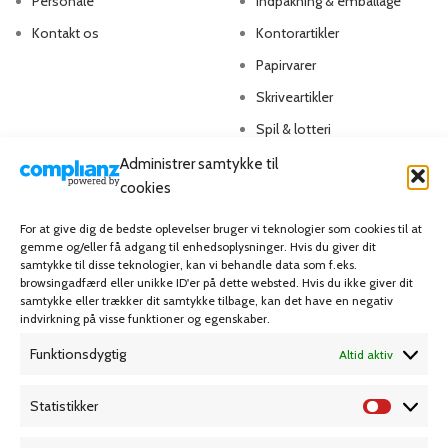
Personale
Indpakning & emballage
Kontakt os
Kontorartikler
Papirvarer
Skriveartikler
Spil & lotteri
Administrer samtykke til
MIN KONTO
KUNDESERVICE
cookies
Kontoinformationer
Handelsbetingelser
For at give dig de bedste oplevelser bruger vi teknologier som cookies til at
gemme og/eller få adgang til enhedsoplysninger. Hvis du giver dit
Ordrer
Privatlivspolitik
samtykke til disse teknologier, kan vi behandle data som f.eks.
browsingadfærd eller unikke ID'er på dette websted. Hvis du ikke giver dit
Adresser
Bliv kunde
samtykke eller trækker dit samtykke tilbage, kan det have en negativ
indvirkning på visse funktioner og egenskaber.
Favoritliste
Cookie Politik (EU)
Funktionsdygtig
Altid aktiv
KAMPAGNE
Statistikker