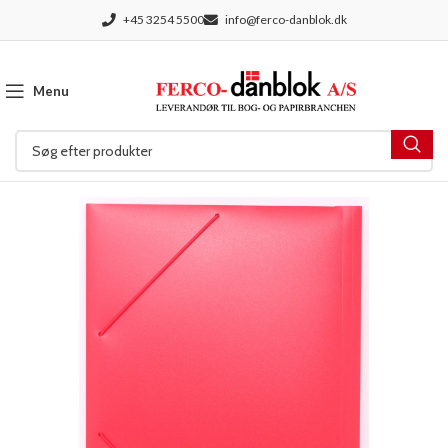
+45 3254 5500
info@ferco-danblok.dk
Menu