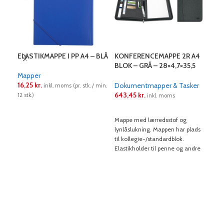
ELASTIKMAPPE I PP A4 – BLÅ
KONFERENCEMAPPE 2R A4
KON
BLOK – GRÅ – 28×4,7×35,5
RIN
CM
“AC
Mapper
16,25
kr.
Dokumentmapper & Tasker
Dok
inkl. moms (pr. stk. / min.
643,45
kr.
1.0
12 stk.)
inkl. moms
LÆS MERE
LÆS MERE
L
Mappe med lærredsstof og
A4 m
lynlåslukning. Mappen har plads
indv
til kollegie-/standardblok.
lomme
Elastikholder til penne og andre
visit
småting.
Lynl