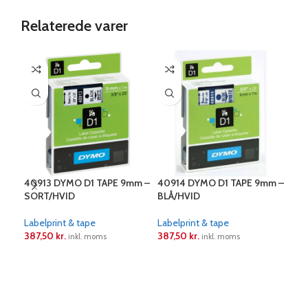
Relaterede varer
40913 DYMO D1 TAPE 9mm –
40914 DYMO D1 TAPE 9mm –
450
SORT/HVID
BLÅ/HVID
12m
Labelprint & tape
Labelprint & tape
Labe
387,50
kr.
387,50
kr.
481
inkl. moms
inkl. moms
LÆS MERE
LÆS MERE
L
DYMO
på t