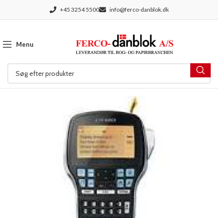
+45 3254 5500
info@ferco-danblok.dk
Menu