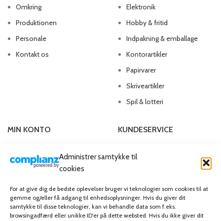
Omkring
Elektronik
Produktionen
Hobby & fritid
Personale
Indpakning & emballage
Kontakt os
Kontorartikler
Papirvarer
Skriveartikler
Spil & lotteri
MIN KONTO
KUNDESERVICE
Kontoinformationer
Handelsbetingelser
Administrer samtykke til
Ordrer
Privatlivspolitik
cookies
Adresser
Bliv kunde
For at give dig de bedste oplevelser bruger vi teknologier som cookies til at
Favoritliste
Cookie Politik (EU)
gemme og/eller få adgang til enhedsoplysninger. Hvis du giver dit
samtykke til disse teknologier, kan vi behandle data som f.eks.
browsingadfærd eller unikke ID'er på dette websted. Hvis du ikke giver dit