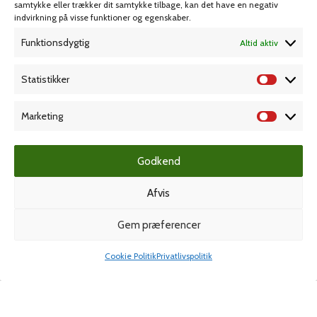
samtykke eller trækker dit samtykke tilbage, kan det have en negativ
KAMPAGNE
indvirkning på visse funktioner og egenskaber.
Funktionsdygtig
Altid aktiv
Grafisk forlag
Statistikker
Marketing
Dansk Kartotekfabrik
Godkend
Stero Stempelteknik
Afvis
Gem præferencer
Spiralbind
Cookie Politik
Privatlivspolitik
Shop
Min konto
© Ferco-danblok A/S
- Alle rettigheder forbeholdes