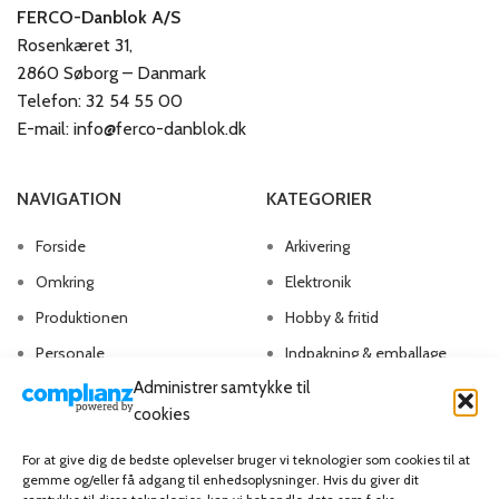
FERCO-Danblok A/S
Rosenkæret 31,
2860 Søborg – Danmark
Telefon: 32 54 55 00
E-mail: info@ferco-danblok.dk
NAVIGATION
KATEGORIER
Forside
Arkivering
Omkring
Elektronik
Produktionen
Hobby & fritid
Personale
Indpakning & emballage
Administrer samtykke til
Kontakt os
Kontorartikler
cookies
Papirvarer
Skriveartikler
For at give dig de bedste oplevelser bruger vi teknologier som cookies til at
gemme og/eller få adgang til enhedsoplysninger. Hvis du giver dit
Spil & lotteri