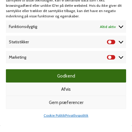
samtykke til disse teknologier, kan vi behandle data som f.eks.
browsingadfærd eller unikke ID'er på dette websted. Hvis du ikke giver dit
samtykke eller trækker dit samtykke tilbage, kan det have en negativ
MIN KONTO
KUNDESERVICE
indvirkning på visse funktioner og egenskaber.
Funktionsdygtig
Altid aktiv
Kontoinformationer
Handelsbetingelser
Ordrer
Privatlivspolitik
Statistikker
Adresser
Bliv kunde
Favoritliste
Cookie Politik (EU)
Marketing
KAMPAGNE
Godkend
Afvis
Grafisk forlag
Gem præferencer
Cookie Politik
Privatlivspolitik
Shop
Min konto
Dansk Kartotekfabrik