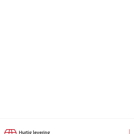
LÆS MERE
Hurtig levering