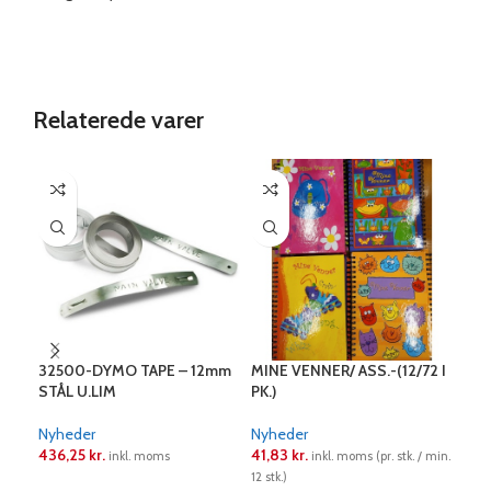
Relaterede varer
32500-DYMO TAPE – 12mm
MINE VENNER/ ASS.-(12/72 I
TID
STÅL U.LIM
PK.)
VIV
SKA
Nyheder
Nyheder
Nyh
436,25
kr.
41,83
kr.
89,
inkl. moms
inkl. moms (pr. stk. / min.
12 stk.)
LÆS MERE
L