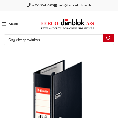
+45 3254 5500
info@ferco-danblok.dk
Menu