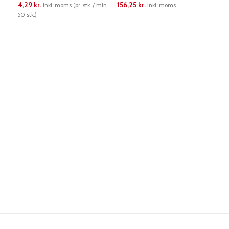
4,29
kr.
156,25
kr.
inkl. moms (pr. stk. / min.
inkl. moms
10 st
50 stk.)
LÆS MERE
L
LÆS MERE