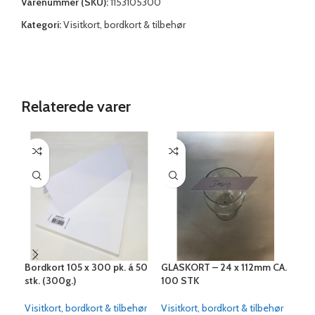
Varenummer (SKU):
1153105300
Kategori:
Visitkort, bordkort & tilbehør
Relaterede varer
Bordkort 105 x 300 pk. á 50
GLASKORT – 24 x 112mm CA.
Hol
stk. (300g.)
100 STK
Visi
Visitkort, bordkort & tilbehør
Visitkort, bordkort & tilbehør
35,