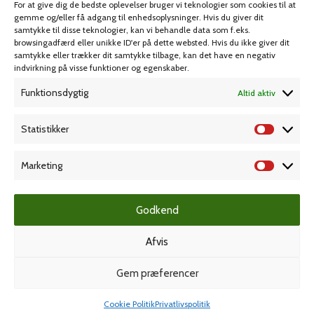
For at give dig de bedste oplevelser bruger vi teknologier som cookies til at
Spil & lotteri
gemme og/eller få adgang til enhedsoplysninger. Hvis du giver dit
samtykke til disse teknologier, kan vi behandle data som f.eks.
browsingadfærd eller unikke ID'er på dette websted. Hvis du ikke giver dit
MIN KONTO
KUNDESERVICE
samtykke eller trækker dit samtykke tilbage, kan det have en negativ
indvirkning på visse funktioner og egenskaber.
Kontoinformationer
Handelsbetingelser
Funktionsdygtig
Altid aktiv
Ordrer
Privatlivspolitik
Adresser
Bliv kunde
Statistikker
Favoritliste
Cookie Politik (EU)
Marketing
KAMPAGNE
Godkend
Afvis
Grafisk forlag
Gem præferencer
Cookie Politik
Privatlivspolitik
Dansk Kartotekfabrik