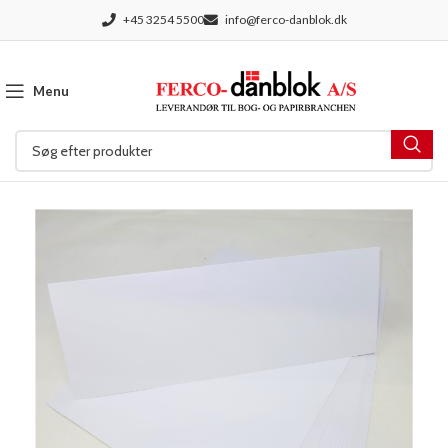
+45 3254 5500
info@ferco-danblok.dk
Menu