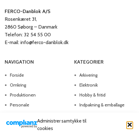
FERCO-Danblok A/S
Rosenkæret 31,
2860 Søborg – Danmark
Telefon: 32 54 55 00
E-mail: info@ferco-danblok.dk
NAVIGATION
KATEGORIER
Forside
Arkivering
Omkring
Elektronik
Produktionen
Hobby & fritid
Personale
Indpakning & emballage
Kontakt os
Kontorartikler
Administrer samtykke til
Papirvarer
cookies
Skriveartikler