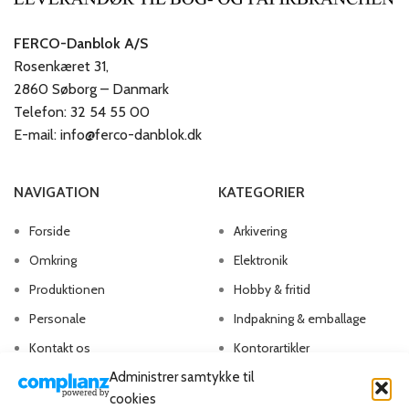
FERCO-Danblok A/S
Rosenkæret 31,
2860 Søborg – Danmark
Telefon: 32 54 55 00
E-mail: info@ferco-danblok.dk
NAVIGATION
KATEGORIER
Forside
Arkivering
Omkring
Elektronik
Produktionen
Hobby & fritid
Personale
Indpakning & emballage
Kontakt os
Kontorartikler
Administrer samtykke til
Papirvarer
cookies
Skriveartikler