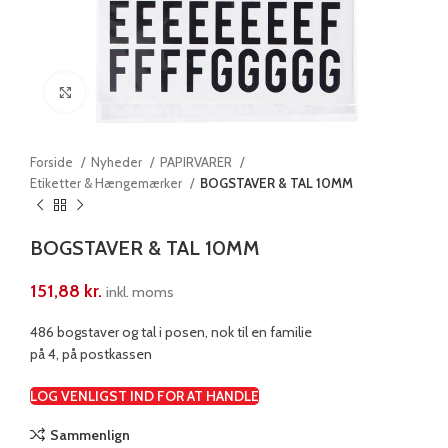
Klik for at forstørre
Forside
Nyheder
PAPIRVARER
Etiketter & Hængemærker
BOGSTAVER & TAL 10MM
BOGSTAVER & TAL 10MM
151,88
kr.
inkl. moms
486 bogstaver og tal i posen, nok til en familie
på 4, på postkassen
LOG VENLIGST IND FOR AT HANDLE
Sammenlign