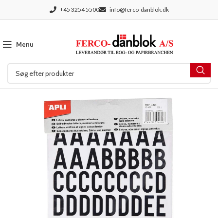
+45 3254 5500
info@ferco-danblok.dk
Menu