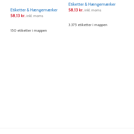
Etiketter & Hængemærker
Etiketter & Hængemærker
58,13
kr.
Eti
inkl. moms
58,13
kr.
233
inkl. moms
LÆS MERE
LÆS MERE
3.375 etiketter i mappen
L
150 etiketter i mappen