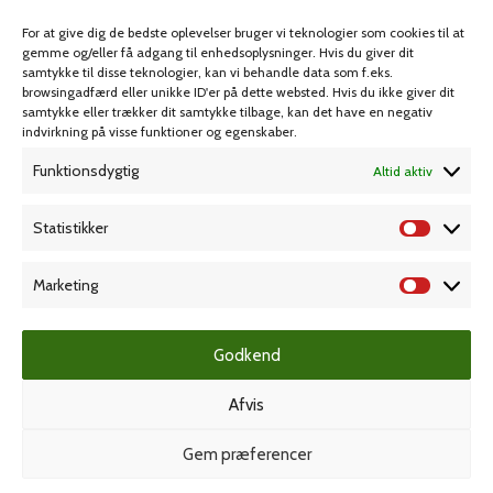
Spil & lotteri
For at give dig de bedste oplevelser bruger vi teknologier som cookies til at
gemme og/eller få adgang til enhedsoplysninger. Hvis du giver dit
samtykke til disse teknologier, kan vi behandle data som f.eks.
browsingadfærd eller unikke ID'er på dette websted. Hvis du ikke giver dit
MIN KONTO
KUNDESERVICE
samtykke eller trækker dit samtykke tilbage, kan det have en negativ
indvirkning på visse funktioner og egenskaber.
Kontoinformationer
Handelsbetingelser
Funktionsdygtig
Altid aktiv
Ordrer
Privatlivspolitik
Adresser
Bliv kunde
Statistikker
Favoritliste
Cookie Politik (EU)
Marketing
KAMPAGNE
Godkend
Grafisk forlag
Afvis
Gem præferencer