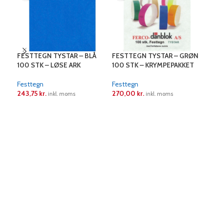
FESTTEGN TYSTAR – BLÅ
FESTTEGN TYSTAR – GRØN
FES
100 STK – LØSE ARK
100 STK – KRYMPEPAKKET
100
Festtegn
Festtegn
Fes
243,75
kr.
270,00
kr.
243
inkl. moms
inkl. moms
LÆS MERE
LÆS MERE
L