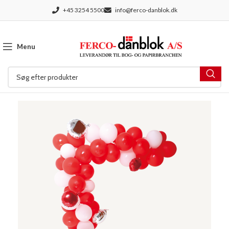
+45 3254 5500
info@ferco-danblok.dk
Menu