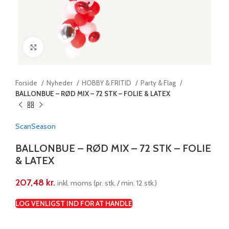
Klik for at forstørre
Forside
Nyheder
HOBBY & FRITID
Party & Flag
BALLONBUE – RØD MIX – 72 STK – FOLIE & LATEX
ScanSeason
BALLONBUE – RØD MIX – 72 STK – FOLIE
& LATEX
207,48
kr.
inkl. moms (pr. stk. / min. 12 stk.)
LOG VENLIGST IND FOR AT HANDLE