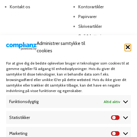
Kontakt os
Kontorartikler
Papirvarer
Skriveartikler
Spil & lotteri
Administrer samtykke til
cookies
MIN KONTO
KUNDESERVICE
For at give dig de bedste oplevelser bruger vi teknologier som cookies til at
Kontoinformationer
Handelsbetingelser
gemme og/eller få adgang til enhedsoplysninger. Hvis du giver dit
samtykke til disse teknologier, kan vi behandle data som f.eks.
Ordrer
Privatlivspolitik
browsingadfærd eller unikke ID'er på dette websted. Hvis du ikke giver dit
samtykke eller trækker dit samtykke tilbage, kan det have en negativ
Adresser
Bliv kunde
indvirkning på visse funktioner og egenskaber.
Favoritliste
Cookie Politik (EU)
Funktionsdygtig
Altid aktiv
KAMPAGNE
Statistikker
Marketing
Grafisk forlag