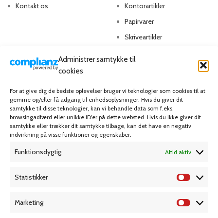
Kontakt os
Kontorartikler
Papirvarer
Skriveartikler
Spil & lotteri
Administrer samtykke til
cookies
MIN KONTO
KUNDESERVICE
For at give dig de bedste oplevelser bruger vi teknologier som cookies til at
gemme og/eller få adgang til enhedsoplysninger. Hvis du giver dit
Kontoinformationer
Handelsbetingelser
samtykke til disse teknologier, kan vi behandle data som f.eks.
Ordrer
Privatlivspolitik
browsingadfærd eller unikke ID'er på dette websted. Hvis du ikke giver dit
samtykke eller trækker dit samtykke tilbage, kan det have en negativ
Adresser
Bliv kunde
indvirkning på visse funktioner og egenskaber.
Favoritliste
Cookie Politik (EU)
Funktionsdygtig
Altid aktiv
KAMPAGNE
Statistikker
Marketing
Grafisk forlag