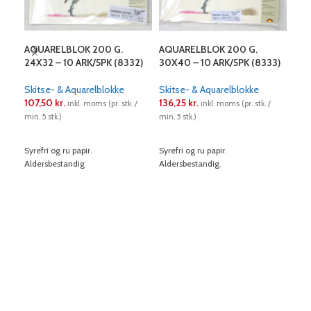
AQUARELBLOK 200 G.
AQUARELBLOK 200 G.
AQU
24X32 – 10 ARK/5PK (8332)
30X40 – 10 ARK/5PK (8333)
36X
Skitse- & Aquarelblokke
Skitse- & Aquarelblokke
Ski
107,50
kr.
136,25
kr.
256
inkl. moms (pr. stk. /
inkl. moms (pr. stk. /
min. 5 stk.)
min. 5 stk.)
min. 
LÆS MERE
LÆS MERE
L
Syrefri og ru papir.
Syrefri og ru papir.
Syref
Aldersbestandig
Aldersbestandig.
Alde