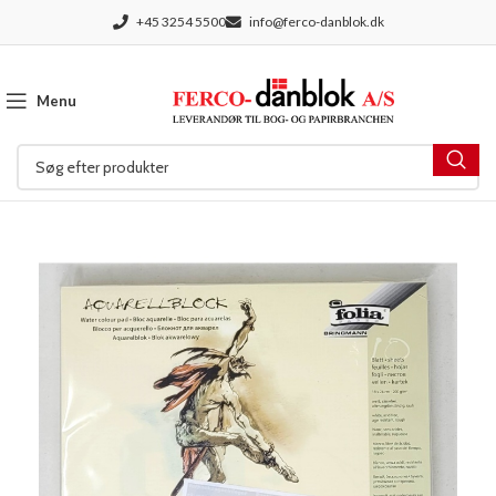
+45 3254 5500
info@ferco-danblok.dk
Menu