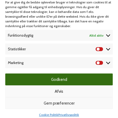
For at give dig de bedste oplevelser bruger vi teknologier som cookies til at
gemme og/eller få adgang til enhedsoplysninger. Hvis du giver dit
samtykke til disse teknologier, kan vi behandle data som f.eks.
KAMPAGNE
browsingadfærd eller unikke ID'er på dette websted. Hvis du ikke giver dit
samtykke eller trækker dit samtykke tilbage, kan det have en negativ
indvirkning på visse funktioner og egenskaber.
Grafisk forlag
Funktionsdygtig
Altid aktiv
Statistikker
Dansk Kartotekfabrik
Marketing
Godkend
Stero Stempelteknik
Afvis
Gem præferencer
Spiralbind
Cookie Politik
Privatlivspolitik