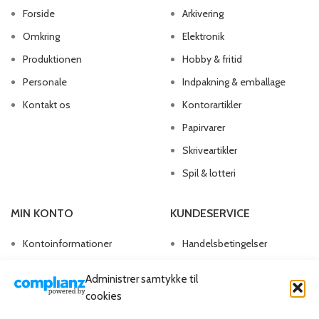
Forside
Arkivering
Omkring
Elektronik
Produktionen
Hobby & fritid
Personale
Indpakning & emballage
Kontakt os
Kontorartikler
Papirvarer
Skriveartikler
Spil & lotteri
MIN KONTO
KUNDESERVICE
Kontoinformationer
Handelsbetingelser
Ordrer
Privatlivspolitik
Administrer samtykke til
Adresser
Bliv kunde
cookies
Favoritliste
Cookie Politik (EU)