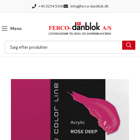
+45 3254 5500
info@ferco-danblok.dk
Menu