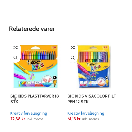
Relaterede varer
BIC KIDS PLASTFARVER 18
BIC KIDS VISACOLOR FILT
BIC
STK
PEN 12 STK
PEN
Kreativ farvelægning
Kreativ farvelægning
Krea
72,38
kr.
61,13
kr.
91,
inkl. moms
inkl. moms
LÆS MERE
LÆS MERE
L