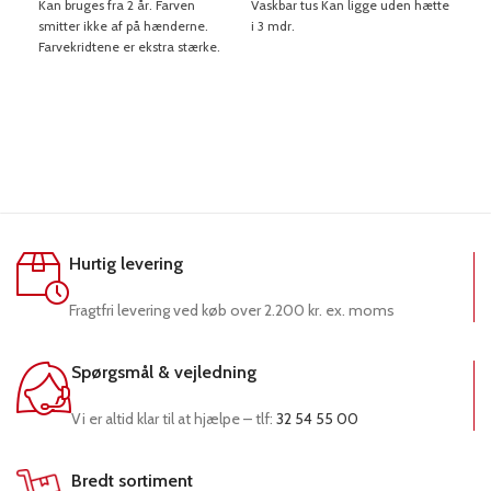
Kan bruges fra 2 år. Farven
Vaskbar tus Kan ligge uden hætte
Vask
smitter ikke af på hænderne.
i 3 mdr.
hætt
Farvekridtene er ekstra stærke.
Hurtig levering
Fragtfri levering ved køb over 2.200 kr. ex. moms
Spørgsmål & vejledning
Vi er altid klar til at hjælpe – tlf:
32 54 55 00
Bredt sortiment