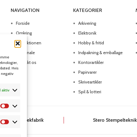
NAVIGATION
KATEGORIER
Forside
Arkivering
Omkring
Elektronik
Produktionen
Hobby & fritid
Personale
Indpakning & emballage
 gemme
Kontakt os
Kontorartikler
teknologier,
ebsted. Hvis
Papirvarer
n negativ
Skriveartikler
d aktiv
Spil & lotteri
Dansk Kartotekfabrik
Stero Stempeltekni