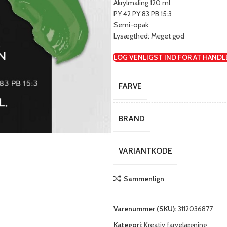
Akrylmaling 120 ml
PY 42 PY 83 PB 15:3
Semi-opak
Lysægthed: Meget god
LOG VENLIGST IND FOR AT HANDL
FARVE
BRAND
VARIANTKODE
Sammenlign
Varenummer (SKU):
3112036877
Kategori:
Kreativ farvelægning