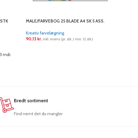
 STK
MALE/FARVEBOG 25 BLADE A4 SK 5 ASS.
New Color 
Kreativ farvelægning
Kreativ fa
90,13
kr.
55,55
kr.
inkl. moms (pr. stk. / min. 12 stk.)
in
LÆS MERE
LÆS ME
 3 mdr.
Akrylmalin
opak Lysæ
Bredt sortiment
Find nemt det du mangler