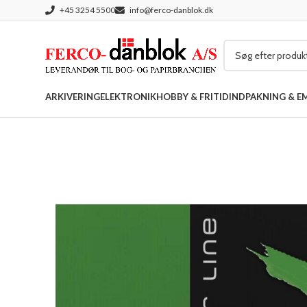
+45 3254 5500
info@ferco-danblok.dk
ARKIVERING
ELEKTRONIK
HOBBY & FRITID
INDPAKNING & E