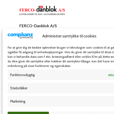
FERCO-Danblok A/S
Rosenkæret 31,
Administrer samtykke til cookies
2860 Søborg – Danmark
Telefon: 32 54 55 00
For at give dig de bedste oplevelser bruger vi teknologier som cookies til at
E-mail: info@ferco-danblok.dk
og/eller få adgang til enhedsoplysninger. Hvis du giver dit samtykke til disse 
kan vi behandle data som f.eks. browsingadfærd eller unikke ID'er på dette w
du ikke giver dit samtykke eller trækker dit samtykke tilbage, kan det have e
indvirkning på visse funktioner og egenskaber.
Funktionsdygtig
Alti
Statistikker
Grafisk forlag
Marketing