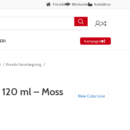
Forside
Bliv kunde
Kontakt os
ERI
Kampagne
D
Kreativ farvelægning
 120 ml – Moss
New Color Line