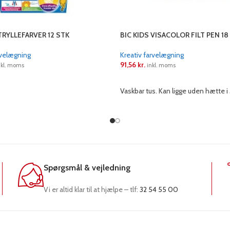
TRYLLEFARVER 12 STK
BIC KIDS VISACOLOR FILT PEN 18
rvelægning
Kreativ farvelægning
91,56
kr.
nkl. moms
inkl. moms
RE
LÆS MERE
Vaskbar tus. Kan ligge uden hætte i
Spørgsmål & vejledning
Vi er altid klar til at hjælpe – tlf:
32 54 55 00