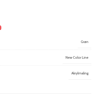
E
Grøn
New Color Line
Akrylmaling