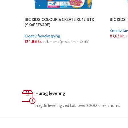
BIC KIDS COLOUR & CREATE XL 12 STK
BIC KIDS 
(SKAFFEVARE)
Kreativ fa
Kreativ farvelægning
87,63
kr.
i
124,88
kr.
inkl. moms (pr. stk. / min. 12 stk.)
LÆS ME
LÆS MERE
Hurtig levering
Fragtfri levering ved køb over 2.200 kr. ex. moms