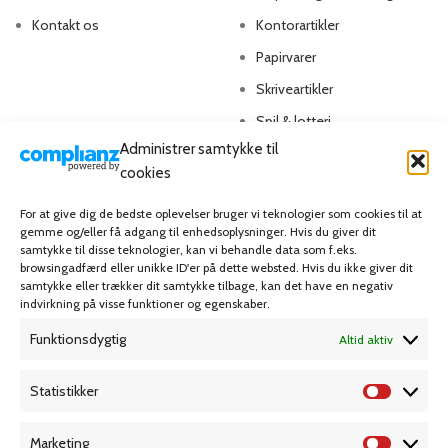
Kontakt os
Kontorartikler
Papirvarer
Skriveartikler
Spil & lotteri
Administrer samtykke til
cookies
MIN KONTO
KUNDESERVICE
For at give dig de bedste oplevelser bruger vi teknologier som cookies til at
Kontoinformationer
Handelsbetingelser
gemme og/eller få adgang til enhedsoplysninger. Hvis du giver dit
samtykke til disse teknologier, kan vi behandle data som f.eks.
Ordrer
Privatlivspolitik
browsingadfærd eller unikke ID'er på dette websted. Hvis du ikke giver dit
Adresser
Bliv kunde
samtykke eller trækker dit samtykke tilbage, kan det have en negativ
indvirkning på visse funktioner og egenskaber.
Favoritliste
Cookie Politik (EU)
Funktionsdygtig
Altid aktiv
KAMPAGNE
Statistikker
Marketing