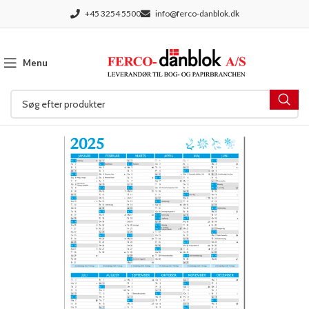
+45 3254 5500
info@ferco-danblok.dk
Menu