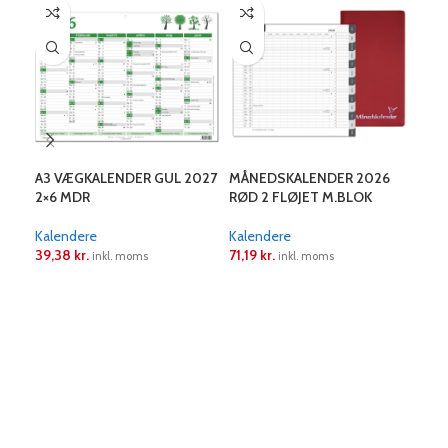
A3 VÆGKALENDER GUL 2027
MÅNEDSKALENDER 2026
MÅ
2×6 MDR
RØD 2 FLØJET M.BLOK
BLÅ
Kalendere
Kalendere
Kal
39,38
kr.
71,19
kr.
75,
inkl. moms
inkl. moms
LÆS MERE
LÆS MERE
L