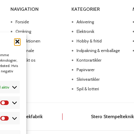
NAVIGATION
KATEGORIER
Forside
Arkivering
Omkring
Elektronik
Produktionen
Hobby & fritid
Personale
Indpakning & emballage
 gemme
Kontakt os
Kontorartikler
teknologier,
ebsted. Hvis
Papirvarer
n negativ
Skriveartikler
d aktiv
Spil & lotteri
Dansk Kartotekfabrik
Stero Stempeltekni