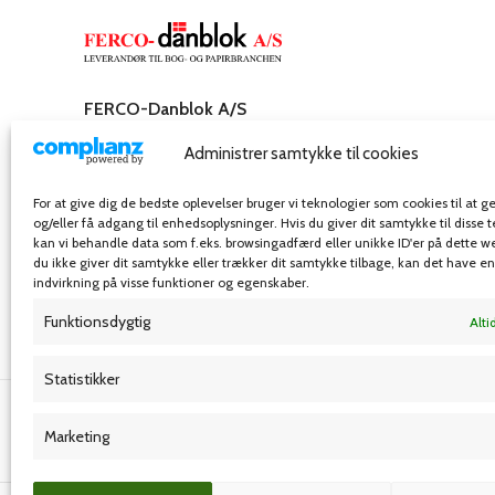
FERCO-Danblok A/S
Rosenkæret 31,
Administrer samtykke til cookies
2860 Søborg – Danmark
Telefon: 32 54 55 00
For at give dig de bedste oplevelser bruger vi teknologier som cookies til at
E-mail: info@ferco-danblok.dk
og/eller få adgang til enhedsoplysninger. Hvis du giver dit samtykke til disse 
kan vi behandle data som f.eks. browsingadfærd eller unikke ID'er på dette w
du ikke giver dit samtykke eller trækker dit samtykke tilbage, kan det have e
indvirkning på visse funktioner og egenskaber.
Funktionsdygtig
Alti
Statistikker
Grafisk forlag
Marketing
© Ferco-danblok A/S
- Alle rettigheder forbeholdes