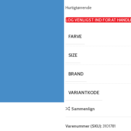
Hurtigtørrende
LOG VENLIGST IND FOR AT HANDL
FARVE
SIZE
BRAND
VARIANTKODE
Sammenlign
Varenummer (SKU):
3101781