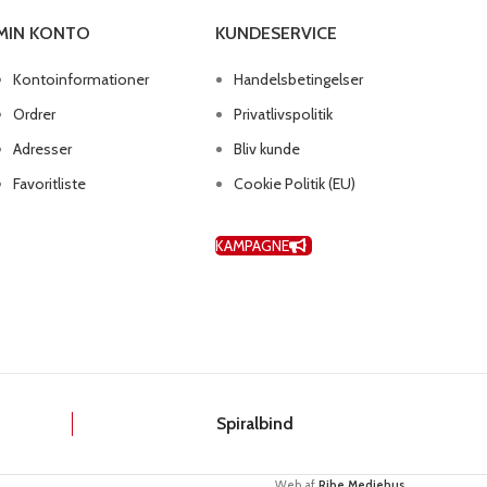
MIN KONTO
KUNDESERVICE
Kontoinformationer
Handelsbetingelser
Ordrer
Privatlivspolitik
Adresser
Bliv kunde
Favoritliste
Cookie Politik (EU)
KAMPAGNE
k
Spiralbind
Web af
Ribe Mediehus