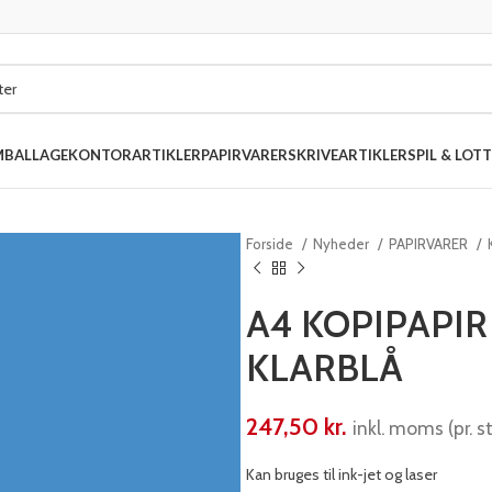
MBALLAGE
KONTORARTIKLER
PAPIRVARER
SKRIVEARTIKLER
SPIL & LOTT
Forside
Nyheder
PAPIRVARER
A4 KOPIPAPIR
KLARBLÅ
247,50
kr.
inkl. moms (pr. st
Kan bruges til ink-jet og laser