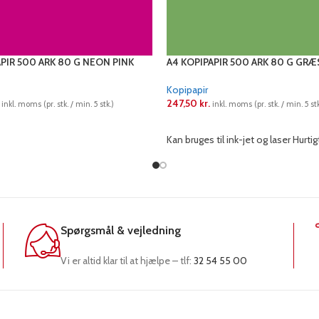
APIR 500 ARK 80 G NEON PINK
A4 KOPIPAPIR 500 ARK 80 G GR
Kopipapir
247,50
kr.
inkl. moms (pr. stk. / min. 5 stk.)
inkl. moms (pr. stk. / min. 5 stk
RE
LÆS MERE
Kan bruges til ink-jet og laser Hurti
Spørgsmål & vejledning
Vi er altid klar til at hjælpe – tlf:
32 54 55 00