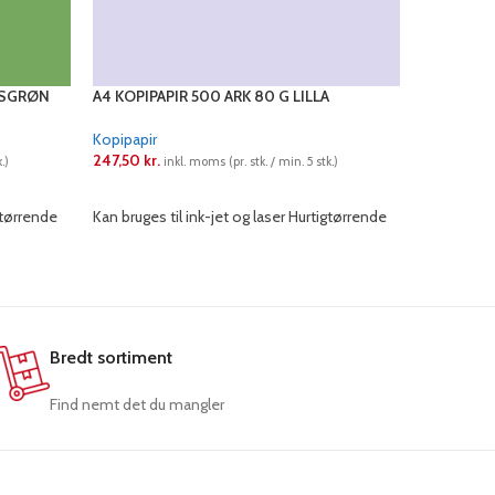
ÆSGRØN
A4 KOPIPAPIR 500 ARK 80 G LILLA
A4 KOPIP
Kopipapir
Kopipapir
247,50
kr.
247,50
kr.
.)
inkl. moms (pr. stk. / min. 5 stk.)
LÆS MERE
LÆS ME
gtørrende
Kan bruges til ink-jet og laser Hurtigtørrende
Kan bruges 
Bredt sortiment
Find nemt det du mangler