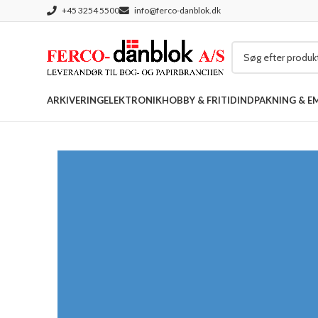
+45 3254 5500
info@ferco-danblok.dk
ARKIVERING
ELEKTRONIK
HOBBY & FRITID
INDPAKNING & E