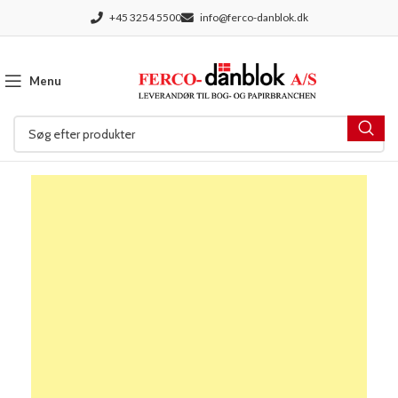
+45 3254 5500
info@ferco-danblok.dk
Menu