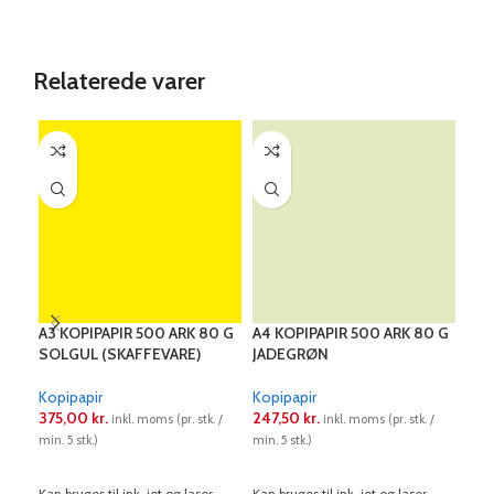
Relaterede varer
A3 KOPIPAPIR 500 ARK 80 G
A4 KOPIPAPIR 500 ARK 80 G
A4 
SOLGUL (SKAFFEVARE)
JADEGRØN
KLA
Kopipapir
Kopipapir
Kop
375,00
kr.
247,50
kr.
247
inkl. moms (pr. stk. /
inkl. moms (pr. stk. /
min. 5 stk.)
min. 5 stk.)
min. 
LÆS MERE
LÆS MERE
L
Kan bruges til ink-jet og laser
Kan bruges til ink-jet og laser
Kan 