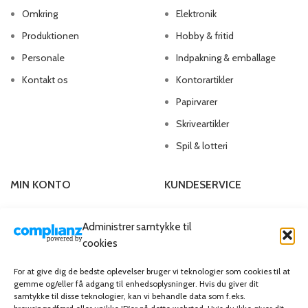
Omkring
Elektronik
Produktionen
Hobby & fritid
Personale
Indpakning & emballage
Kontakt os
Kontorartikler
Papirvarer
Skriveartikler
Spil & lotteri
MIN KONTO
KUNDESERVICE
Kontoinformationer
Handelsbetingelser
Administrer samtykke til
Ordrer
Privatlivspolitik
cookies
Adresser
Bliv kunde
For at give dig de bedste oplevelser bruger vi teknologier som cookies til at
Favoritliste
Cookie Politik (EU)
gemme og/eller få adgang til enhedsoplysninger. Hvis du giver dit
samtykke til disse teknologier, kan vi behandle data som f.eks.