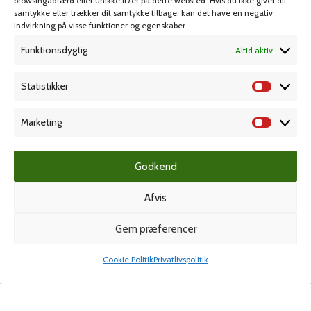
browsingadfærd eller unikke ID'er på dette websted. Hvis du ikke giver dit
KAMPAGNE
samtykke eller trækker dit samtykke tilbage, kan det have en negativ
indvirkning på visse funktioner og egenskaber.
Funktionsdygtig
Altid aktiv
Grafisk forlag
Statistikker
Marketing
Dansk Kartotekfabrik
Godkend
Stero Stempelteknik
Afvis
Gem præferencer
Spiralbind
Cookie Politik
Privatlivspolitik
Shop
Min konto
© Ferco-danblok A/S
- Alle rettigheder forbeholdes