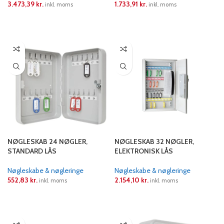
3.473,39
kr.
1.733,91
kr.
inkl. moms
inkl. moms
LÆS MERE
LÆS MERE
NØGLESKAB 24 NØGLER,
NØGLESKAB 32 NØGLER,
STANDARD LÅS
ELEKTRONISK LÅS
Nøgleskabe & nøgleringe
Nøgleskabe & nøgleringe
552,83
kr.
2.154,10
kr.
inkl. moms
inkl. moms
LÆS MERE
LÆS MERE