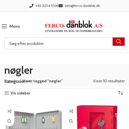
+45 3254 5500
info@ferco-danblok.dk
Menu
nøgler
Forside
Varer tagged “nøgler”
Viser 10 resultater
Kategorier
Vis sidebar