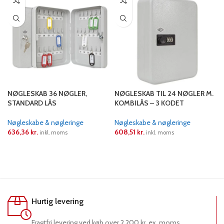
NØGLESKAB 36 NØGLER,
NØGLESKAB TIL 24 NØGLER M.
STANDARD LÅS
KOMBILÅS – 3 KODET
Nøgleskabe & nøgleringe
Nøgleskabe & nøgleringe
636,36
kr.
608,51
kr.
inkl. moms
inkl. moms
LÆS MERE
LÆS MERE
Hurtig levering
Fragtfri levering ved køb over 2.200 kr. ex. moms