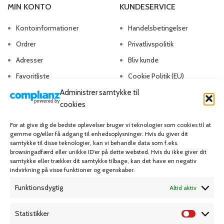
MIN KONTO
KUNDESERVICE
Kontoinformationer
Handelsbetingelser
Ordrer
Privatlivspolitik
Adresser
Bliv kunde
Favoritliste
Cookie Politik (EU)
Administrer samtykke til
cookies
KAMPAGNE
For at give dig de bedste oplevelser bruger vi teknologier som cookies til at
gemme og/eller få adgang til enhedsoplysninger. Hvis du giver dit
Grafisk forlag
samtykke til disse teknologier, kan vi behandle data som f.eks.
browsingadfærd eller unikke ID'er på dette websted. Hvis du ikke giver dit
samtykke eller trækker dit samtykke tilbage, kan det have en negativ
indvirkning på visse funktioner og egenskaber.
Funktionsdygtig
Altid aktiv
Dansk Kartotekfabrik
Statistikker